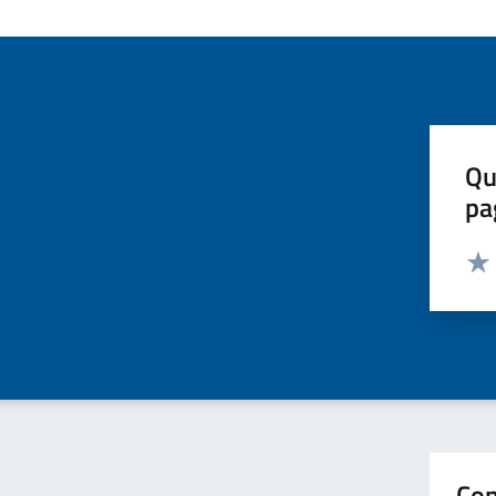
Qu
pa
Valut
Valu
Con