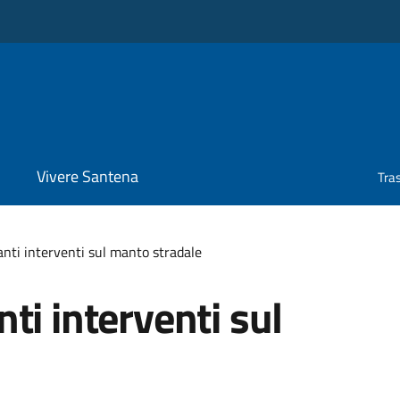
Vivere Santena
Tra
nti interventi sul manto stradale
ti interventi sul