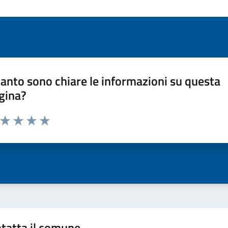
anto sono chiare le informazioni su questa
gina?
a da 1 a 5 stelle la pagina
ta 1 stelle su 5
Valuta 2 stelle su 5
Valuta 3 stelle su 5
Valuta 4 stelle su 5
Valuta 5 stelle su 5
tatta il comune