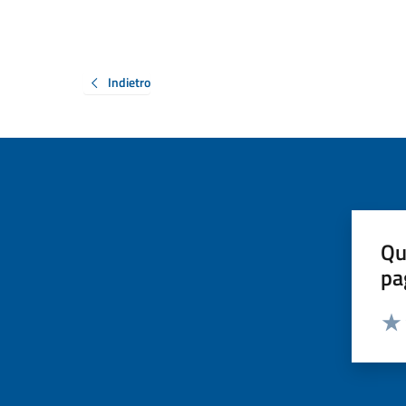
Indietro
Qu
pa
Valut
Valu