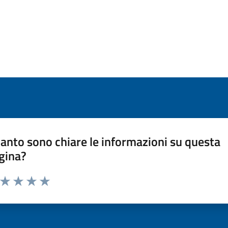
anto sono chiare le informazioni su questa
gina?
a da 1 a 5 stelle la pagina
ta 1 stelle su 5
Valuta 2 stelle su 5
Valuta 3 stelle su 5
Valuta 4 stelle su 5
Valuta 5 stelle su 5