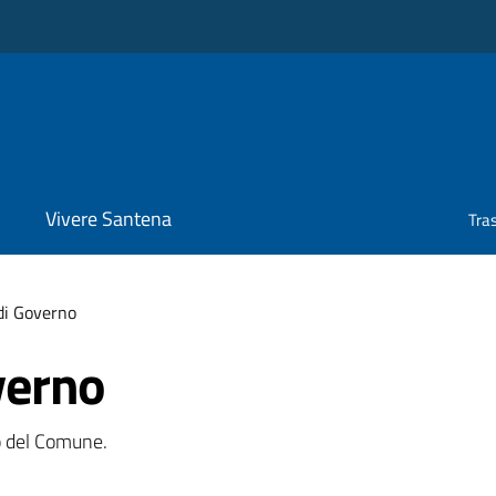
Vivere Santena
Tra
di Governo
verno
o del Comune.