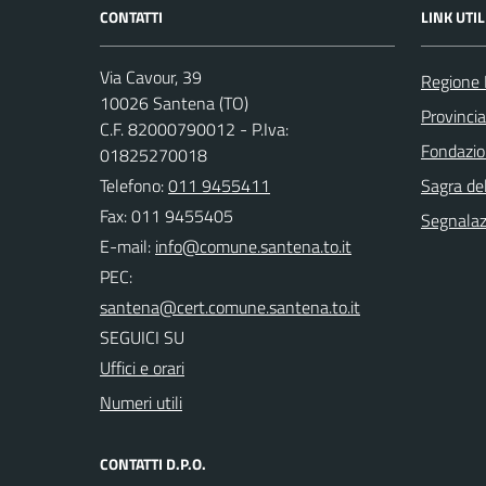
CONTATTI
LINK UTIL
Via Cavour, 39
Regione
10026 Santena (TO)
Provincia
C.F. 82000790012 - P.Iva:
Fondazio
01825270018
Telefono:
011 9455411
Sagra de
Fax: 011 9455405
Segnalazi
E-mail:
PEC:
SEGUICI SU
Uffici e orari
Numeri utili
CONTATTI D.P.O.