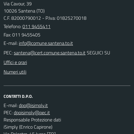
Via Cavour, 39
10026 Santena (TO)
C.F. 82000790012 - P.Iva: 01825270018
Telefono:
011 9455411
Fax: 011 9455405
E-mail:
PEC:
SEGUICI SU
Uffici e orari
Numeri utili
CONTATTI D.P.O.
E-mail:
PEC:
Responsabile Protezione dati
iSimply (Enrico Capirone)
Via Palestro, 45 Ivrea [TO]