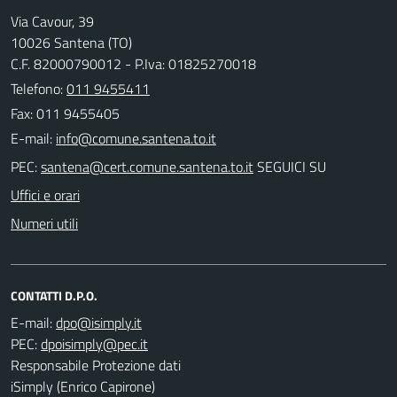
Via Cavour, 39
10026 Santena (TO)
C.F. 82000790012 - P.Iva: 01825270018
Telefono:
011 9455411
Fax: 011 9455405
E-mail:
PEC:
SEGUICI SU
Uffici e orari
Numeri utili
CONTATTI D.P.O.
E-mail:
PEC:
Responsabile Protezione dati
iSimply (Enrico Capirone)