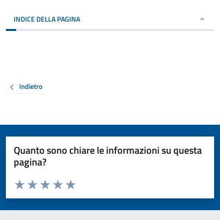
INDICE DELLA PAGINA
Indietro
Quanto sono chiare le informazioni su questa
pagina?
Valuta da 1 a 5 stelle la pagina
Valuta 1 stelle su 5
Valuta 2 stelle su 5
Valuta 3 stelle su 5
Valuta 4 stelle su 5
Valuta 5 stelle su 5