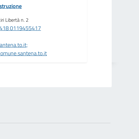
istruzione
ri Libertà n. 2
418 0119455417
ntena.to.it;
comune.santena.to.it