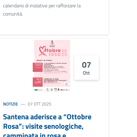
calendario di iniziative per rafforzare la
comunità.
07
Ott
NOTIZIE
07 OTT 2025
Santena aderisce a “Ottobre
Rosa”: visite senologiche,
camminata in rosa e