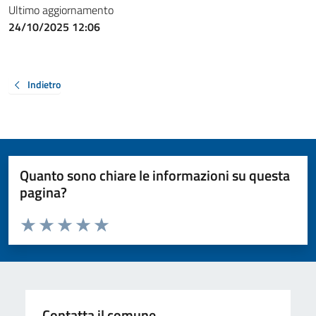
Ultimo aggiornamento
24/10/2025 12:06
Indietro
Quanto sono chiare le informazioni su questa
pagina?
Valuta da 1 a 5 stelle la pagina
Valuta 1 stelle su 5
Valuta 2 stelle su 5
Valuta 3 stelle su 5
Valuta 4 stelle su 5
Valuta 5 stelle su 5
Contatta il comune