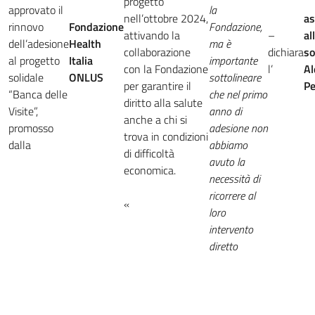
progetto
approvato il
la
nell’ottobre 2024,
as
rinnovo
Fondazione
Fondazione,
attivando la
–
al
dell’adesione
Health
ma è
collaborazione
dichiara
so
al progetto
Italia
importante
con la Fondazione
l’
Al
solidale
ONLUS
sottolineare
per garantire il
Pe
“Banca delle
che nel primo
diritto alla salute
Visite”,
anno di
anche a chi si
promosso
adesione non
trova in condizioni
dalla
abbiamo
di difficoltà
avuto la
economica.
necessità di
ricorrere al
«
loro
intervento
diretto